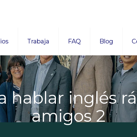
ios
Trabaja
FAQ
Blog
C
 hablar inglés r
amigos 2