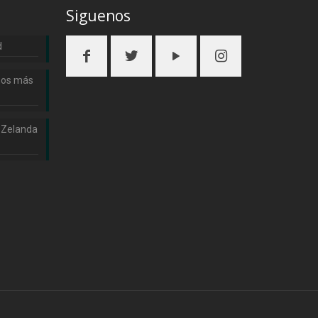
Siguenos
d
nos más
 Zelanda