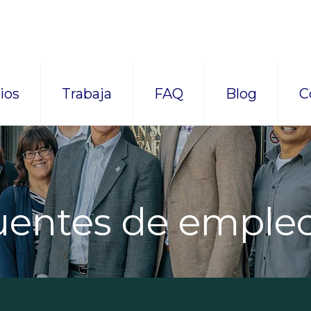
ios
Trabaja
FAQ
Blog
C
uentes de emple