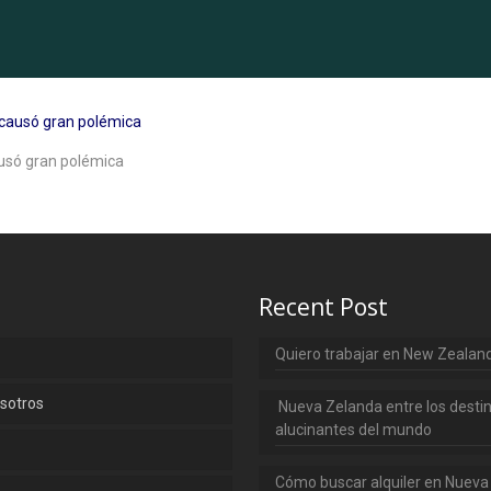
usó gran polémica
Recent Post
Quiero trabajar en New Zealan
sotros
Nueva Zelanda entre los desti
alucinantes del mundo
Cómo buscar alquiler en Nueva