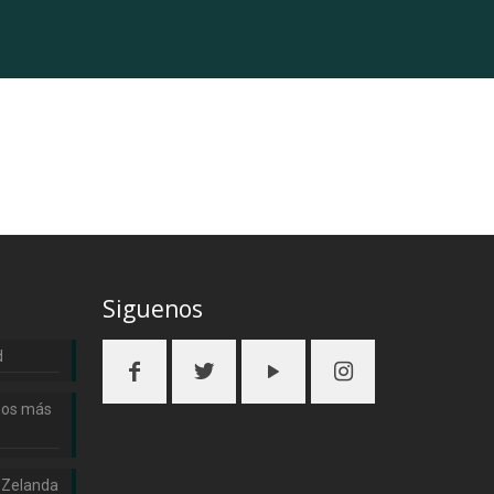
Siguenos
d
nos más
 Zelanda