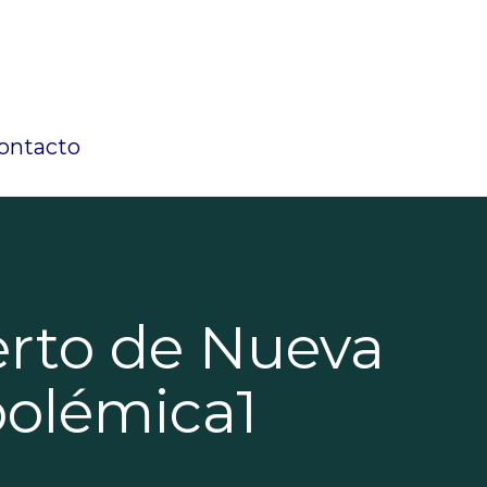
ontacto
erto de Nueva
polémica1