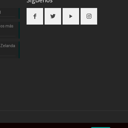
Siguenos
d
nos más
 Zelanda