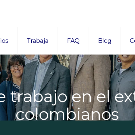
ios
Trabaja
FAQ
Blog
C
 trabajo en el ex
colombianos