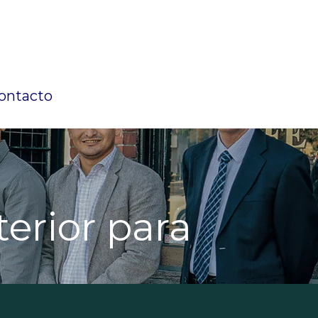
ontacto
terior para