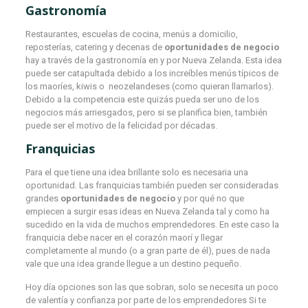
Gastronomía
Restaurantes, escuelas de cocina, menús a domicilio,
reposterías, catering y decenas de
oportunidades de negocio
hay a través de la gastronomía en y por Nueva Zelanda. Esta idea
puede ser catapultada debido a los increíbles menús típicos de
los maoríes, kiwis o neozelandeses (como quieran llamarlos).
Debido a la competencia este quizás pueda ser uno de los
negocios más arriesgados, pero si se planifica bien, también
puede ser el motivo de la felicidad por décadas.
Franquicias
Para el que tiene una idea brillante solo es necesaria una
oportunidad. Las franquicias también pueden ser consideradas
grandes
oportunidades de negocio
y por qué no que
empiecen a surgir esas ideas en Nueva Zelanda tal y como ha
sucedido en la vida de muchos emprendedores. En este caso la
franquicia debe nacer en el corazón maorí y llegar
completamente al mundo (o a gran parte de él), pues de nada
vale que una idea grande llegue a un destino pequeño.
Hoy día opciones son las que sobran, solo se necesita un poco
de valentía y confianza por parte de los emprendedores Si te